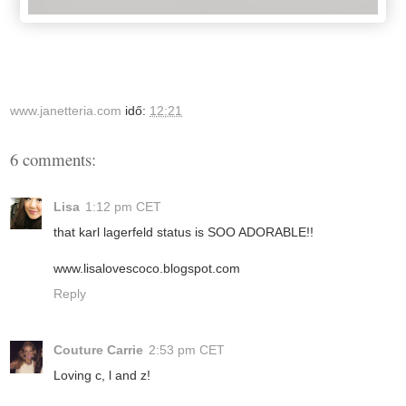
www.janetteria.com
idő:
12:21
6 comments:
Lisa
1:12 pm CET
that karl lagerfeld status is SOO ADORABLE!!
www.lisalovescoco.blogspot.com
Reply
Couture Carrie
2:53 pm CET
Loving c, l and z!