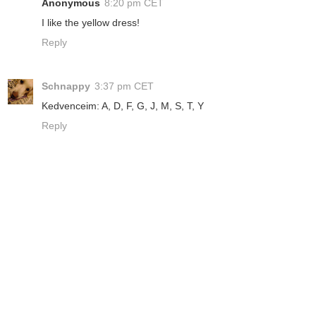
Anonymous
8:20 pm CET
I like the yellow dress!
Reply
Schnappy
3:37 pm CET
Kedvenceim: A, D, F, G, J, M, S, T, Y
Reply