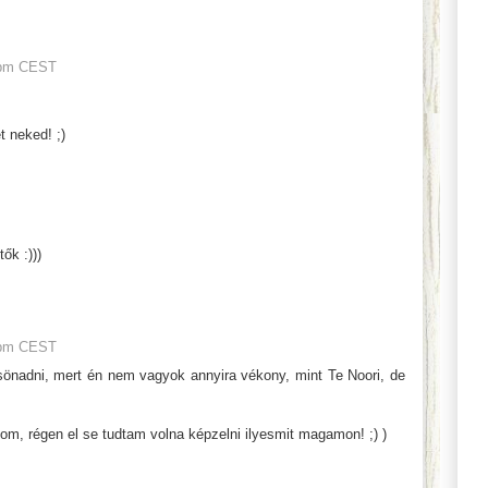
 pm CEST
t neked! ;)
ők :)))
 pm CEST
önadni, mert én nem vagyok annyira vékony, mint Te Noori, de
om, régen el se tudtam volna képzelni ilyesmit magamon! ;) )