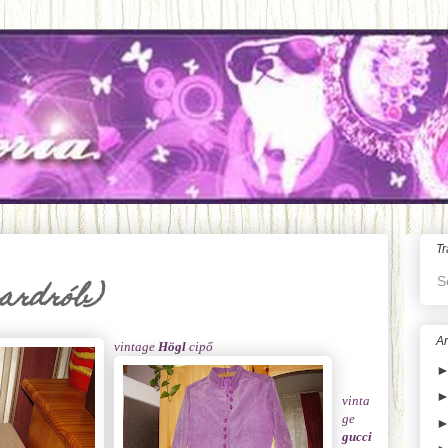
Tr
S
gardrób)
Ar
vintage
Högl
cipő
vinta
ge
gucci