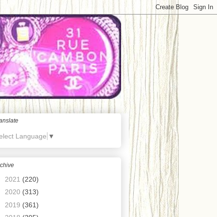
anslate
elect Language
▼
chive
►
2021
(220)
►
2020
(313)
►
2019
(361)