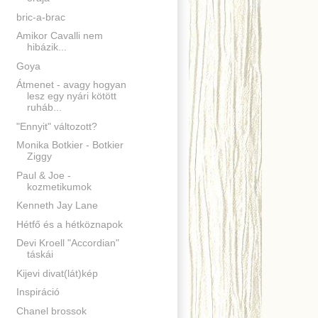
bric-a-brac
Amikor Cavalli nem
hibázik...
Goya
Átmenet - avagy hogyan
lesz egy nyári kötött
ruháb...
"Ennyit" változott?
Monika Botkier - Botkier
Ziggy
Paul & Joe -
kozmetikumok
Kenneth Jay Lane
Hétfő és a hétköznapok
Devi Kroell "Accordian"
táskái
Kijevi divat(lát)kép
Inspiráció
Chanel brossok