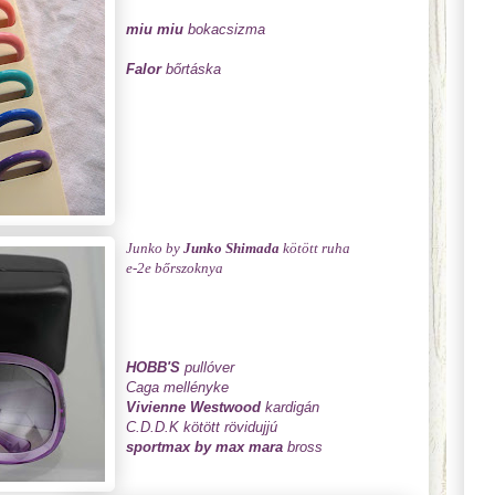
miu miu
bokacsizma
Falor
bőrtáska
Junko by
Junko Shimada
kötött ruha
e-2e bőrszoknya
HOBB'S
pullóver
Caga mellényke
Vivienne Westwood
kardigán
C.D.D.K kötött rövidujjú
sportmax by max mara
bross