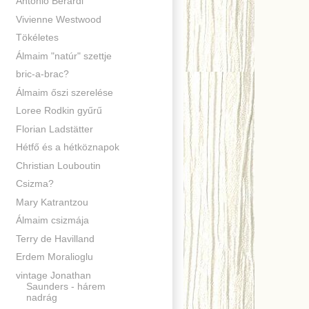
Antonio Berardi
Vivienne Westwood
Tökéletes
Álmaim "natúr" szettje
bric-a-brac?
Álmaim őszi szerelése
Loree Rodkin gyűrű
Florian Ladstätter
Hétfő és a hétköznapok
Christian Louboutin
Csizma?
Mary Katrantzou
Álmaim csizmája
Terry de Havilland
Erdem Moralioglu
vintage Jonathan
Saunders - hárem
nadrág