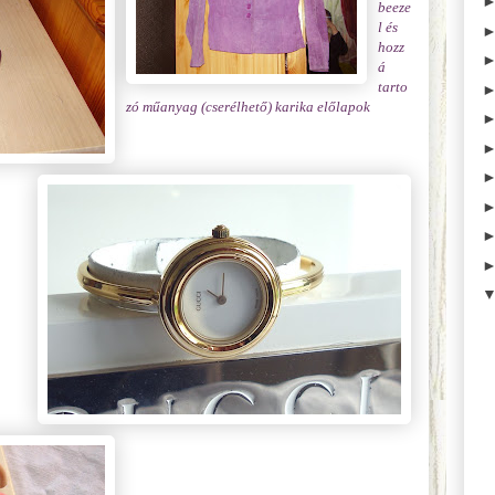
beeze
l és
hozz
á
tarto
zó műanyag (cserélhető) karika előlapok