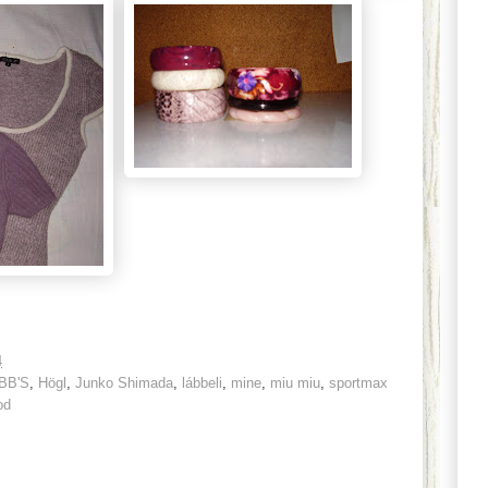
4
BB'S
,
Högl
,
Junko Shimada
,
lábbeli
,
mine
,
miu miu
,
sportmax
od