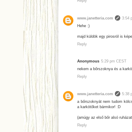
Reply
www.janetteria.com
3:54
Hehe :)
majd küldök egy pirosról is képe
Reply
Anonymous
5:29 pm CEST
nekem a bőrszoknya és a karköt
Reply
www.janetteria.com
5:38
a bőrszoknyát nem tudom kölcs
a karkötőket bármikor! :D
(amúgy az első bőr alsó ruházat
Reply