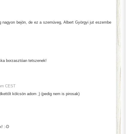
g nagyon bejön, de ez a szemüveg, Albert Györgyi jut eszembe
ka borzasztóan tetszenek!
 pm CEST
dkettőt kölcsön adom ;) (pedig nem is pirosak)
! :-D