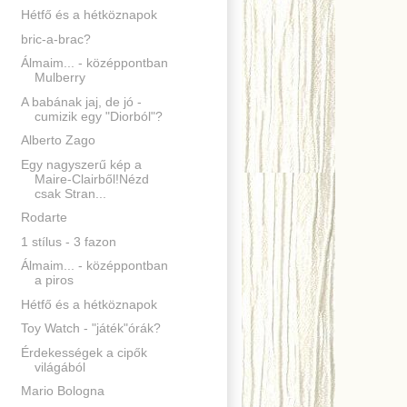
Hétfő és a hétköznapok
bric-a-brac?
Álmaim... - középpontban
Mulberry
A babának jaj, de jó -
cumizik egy "Diorból"?
Alberto Zago
Egy nagyszerű kép a
Maire-Clairből!Nézd
csak Stran...
Rodarte
1 stílus - 3 fazon
Álmaim... - középpontban
a piros
Hétfő és a hétköznapok
Toy Watch - "játék"órák?
Érdekességek a cipők
világából
Mario Bologna