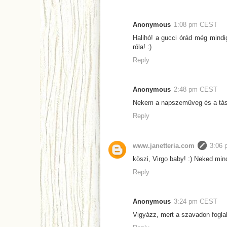
Anonymous
1:08 pm CEST
Halihó! a gucci órád még mindi
róla! :)
Reply
Anonymous
2:48 pm CEST
Nekem a napszemüveg és a tás
Reply
www.janetteria.com
3:06
köszi, Virgo baby! :) Neked min
Reply
Anonymous
3:24 pm CEST
Vigyázz, mert a szavadon foglak