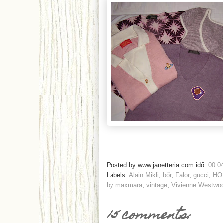
Posted by
www.janetteria.com
idő:
00:0
Labels:
Alain Mikli
,
bőr
,
Falor
,
gucci
,
HO
by maxmara
,
vintage
,
Vivienne Westwo
15 comments: