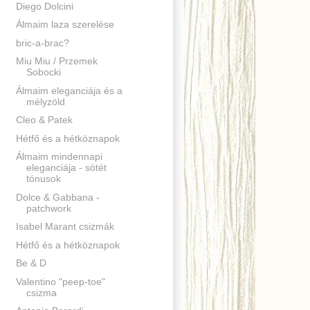
Diego Dolcini
Álmaim laza szerelése
bric-a-brac?
Miu Miu / Przemek
Sobocki
Álmaim eleganciája és a
mélyzöld
Cleo & Patek
Hétfő és a hétköznapok
Álmaim mindennapi
eleganciája - sötét
tónusok
Dolce & Gabbana -
patchwork
Isabel Marant csizmák
Hétfő és a hétköznapok
Be & D
Valentino "peep-toe"
csizma