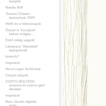
kampók
Natalia Brilli
Tsumori Chisato -
tavasz/nyár 2009
Hétfő és a hétköznapok
Ősszel is "boruljunk"
bátran virágba...
Ezért odáig vagyok!
Látványos "öltözékek"
laptopoknak
Ismerős?
Inspiráció
Herve Leger fürdőruhái
Chanel súlyzók
CORTO MOLTEDO
tavaszra és nyárra ígért
darabjai
Inspiráció
Marc Jacobs digitális
órája