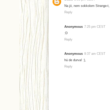
Na jó, nem sokkolom Strange-t,
Reply
Anonymous
7:25 pm CEST
:D
Reply
Anonymous
9:37 am CEST
hú de durva! :),
Reply