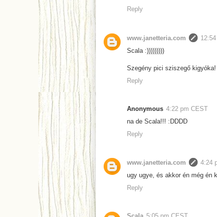
Reply
www.janetteria.com
12:5
Scala :)))))))))
Szegény pici sziszegő kigyóka! 
Reply
Anonymous
4:22 pm CEST
na de Scala!!! :DDDD
Reply
www.janetteria.com
4:24
ugy ugye, és akkor én még én k
Reply
Scala
5:05 pm CEST