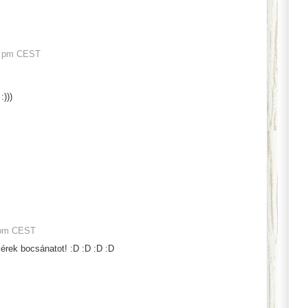
4 pm CEST
:)))
 pm CEST
érek bocsánatot! :D :D :D :D