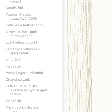
kampók
Natalia Brilli
Tsumori Chisato -
tavasz/nyár 2009
Hétfő és a hétköznapok
Ősszel is "boruljunk"
bátran virágba...
Ezért odáig vagyok!
Látványos "öltözékek"
laptopoknak
Ismerős?
Inspiráció
Herve Leger fürdőruhái
Chanel súlyzók
CORTO MOLTEDO
tavaszra és nyárra ígért
darabjai
Inspiráció
Marc Jacobs digitális
órája