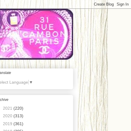
anslate
elect Language
▼
chive
►
2021
(220)
►
2020
(313)
►
2019
(361)