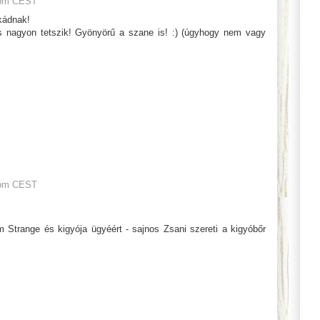
 pm CEST
kádnak!
 nagyon tetszik! Gyönyörű a szane is! :) (úgyhogy nem vagy
 pm CEST
m Strange és kigyója ügyéért - sajnos Zsani szereti a kigyóbőr