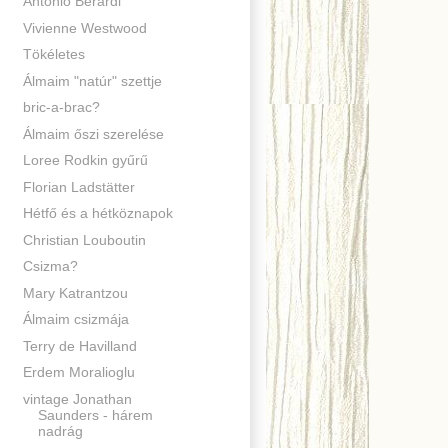
Antonio Berardi
Vivienne Westwood
Tökéletes
Álmaim "natúr" szettje
bric-a-brac?
Álmaim őszi szerelése
Loree Rodkin gyűrű
Florian Ladstätter
Hétfő és a hétköznapok
Christian Louboutin
Csizma?
Mary Katrantzou
Álmaim csizmája
Terry de Havilland
Erdem Moralioglu
vintage Jonathan
Saunders - hárem
nadrág