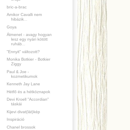
bric-a-brac
Amikor Cavalli nem
hibázik...
Goya
Átmenet - avagy hogyan
lesz egy nyári kötött
ruháb...
"Ennyit" változott?
Monika Botkier - Botkier
Ziggy
Paul & Joe -
kozmetikumok
Kenneth Jay Lane
Hétfő és a hétköznapok
Devi Kroell "Accordian"
táskái
Kijevi divat(lát)kép
Inspiráció
Chanel brossok