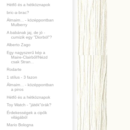
Hétfő és a hétköznapok
bric-a-brac?
Álmaim... - középpontban
Mulberry
A babának jaj, de jó -
cumizik egy "Diorból"?
Alberto Zago
Egy nagyszerű kép a
Maire-Clairből!Nézd
csak Stran...
Rodarte
1 stílus - 3 fazon
Álmaim... - középpontban
a piros
Hétfő és a hétköznapok
Toy Watch - "játék"órák?
Érdekességek a cipők
világából
Mario Bologna