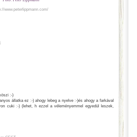
p://www.peterlippmann.com/
4
öszi :-)
anyos állatka ez :-) ahogy lebeg a nyelve :-)és ahogy a farkával
yon cuki :-) (lehet, h ezzel a véleményemmel egyedül leszek,