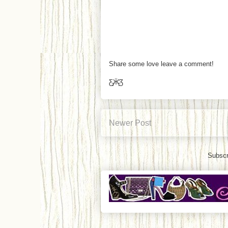
Share some love leave a comment!
Ƹ̵̡Ӝ̵̨̄Ʒ
Newer Post
Subscr