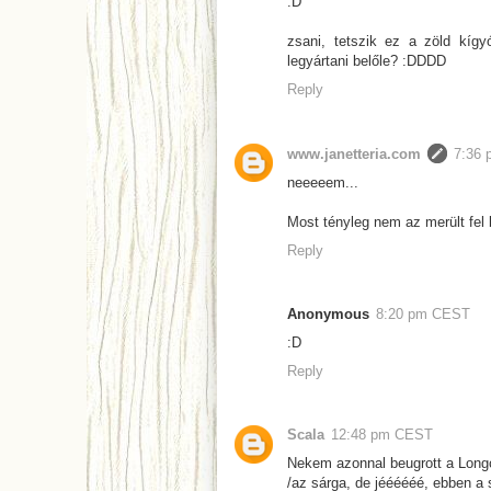
:D
zsani, tetszik ez a zöld kígy
legyártani belőle? :DDDD
Reply
www.janetteria.com
7:36
neeeeem...
Most tényleg nem az merült fel 
Reply
Anonymous
8:20 pm CEST
:D
Reply
Scala
12:48 pm CEST
Nekem azonnal beugrott a Longc
/az sárga, de jéééééé, ebben a 