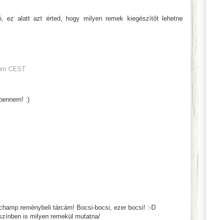
ó, ez alatt azt érted, hogy milyen remek kiegészítőt lehetne
 pm CEST
bennem! :)
hamp reménybeli tárcám! Bocsi-bocsi, ezer bocsi! :-D
színben is milyen remekül mutatna/