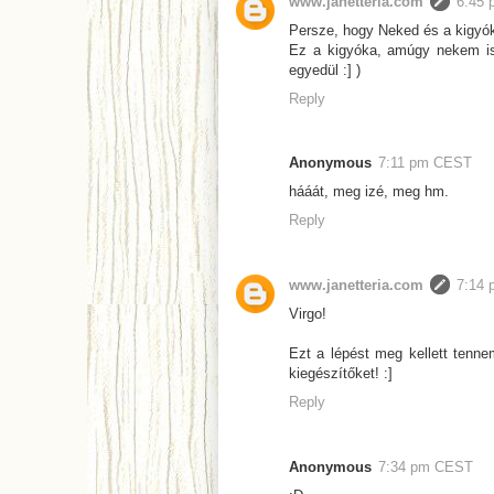
www.janetteria.com
6:45
Persze, hogy Neked és a kigyó
Ez a kigyóka, amúgy nekem is
egyedül :] )
Reply
Anonymous
7:11 pm CEST
hááát, meg izé, meg hm.
Reply
www.janetteria.com
7:14
Virgo!
Ezt a lépést meg kellett tenne
kiegészítőket! :]
Reply
Anonymous
7:34 pm CEST