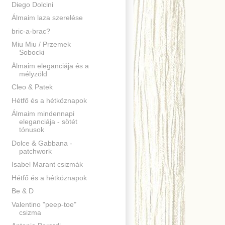
Diego Dolcini
Álmaim laza szerelése
bric-a-brac?
Miu Miu / Przemek
Sobocki
Álmaim eleganciája és a
mélyzöld
Cleo & Patek
Hétfő és a hétköznapok
Álmaim mindennapi
eleganciája - sötét
tónusok
Dolce & Gabbana -
patchwork
Isabel Marant csizmák
Hétfő és a hétköznapok
Be & D
Valentino "peep-toe"
csizma