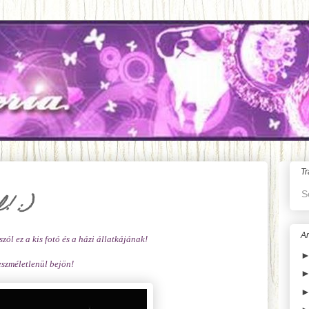
Tr
S
! :)
Ar
szól ez a kis fotó és a
házi állatkájának
!
szméletlenül bejön!