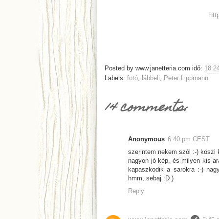
htt
Posted by
www.janetteria.com
idő:
18:2
Labels:
fotó
,
lábbeli
,
Peter Lippmann
14 comments:
Anonymous
6:40 pm CEST
szerintem nekem szól :-) köszi k
nagyon jó kép, és milyen kis ar
kapaszkodik a sarokra :-) nag
hmm, sebaj :D )
Reply