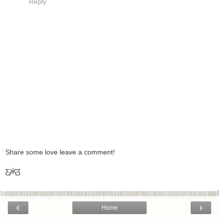
Reply
Share some love leave a comment!
Ƹ̵̡Ӝ̵̨̄Ʒ
‹
›
Home