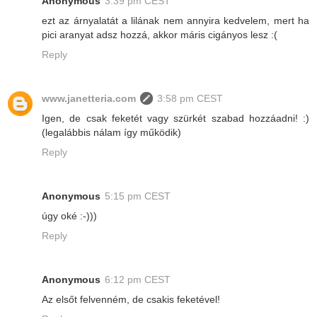
Anonymous
3:39 pm CEST
ezt az árnyalatát a lilának nem annyira kedvelem, mert ha
pici aranyat adsz hozzá, akkor máris cigányos lesz :(
Reply
www.janetteria.com
3:58 pm CEST
Igen, de csak feketét vagy szürkét szabad hozzáadni! :)
(legalábbis nálam így működik)
Reply
Anonymous
5:15 pm CEST
úgy oké :-)))
Reply
Anonymous
6:12 pm CEST
Az elsőt felvenném, de csakis feketével!