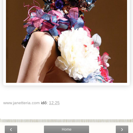
www.janetteria.com
idő:
12:25
‹
›
Home