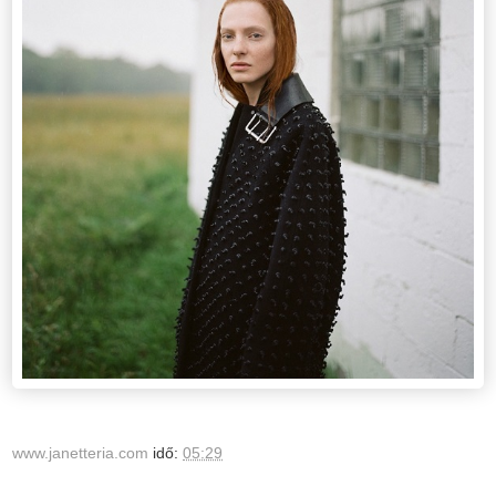
www.janetteria.com
idő:
05:29