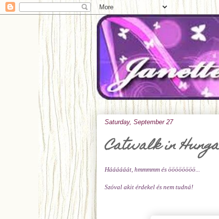
Saturday, September 27
Catwalk in Hunga
Háááááát, hmmmmm és öööööööö...
Szóval akit érdekel és nem tudná!