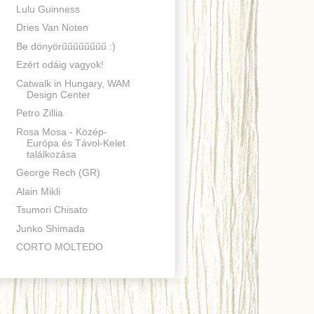
Lulu Guinness
Dries Van Noten
Be dönyörűűűűűűűű :)
Ezért odáig vagyok!
Catwalk in Hungary, WAM
Design Center
Petro Zillia
Rosa Mosa - Közép-
Európa és Távol-Kelet
találkozása
George Rech (GR)
Alain Mikli
Tsumori Chisato
Junko Shimada
CORTO MOLTEDO