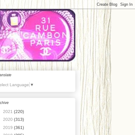
anslate
elect Language
▼
chive
►
2021
(220)
►
2020
(313)
►
2019
(361)