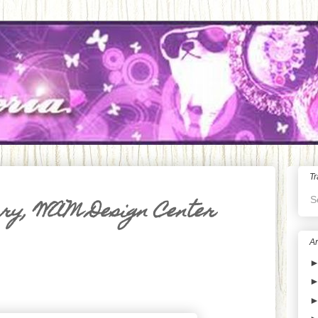
Tr
S
ry, WAM Design Center
Ar