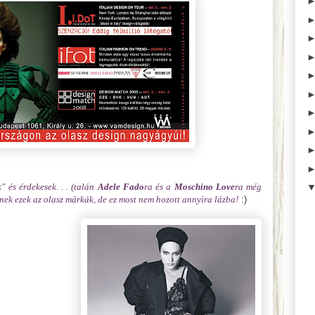
 és érdekesek. . . (talán
Adele Fado
ra és a
Moschino Love
ra még
enek ezek az olasz márkák, de ez most nem hozott annyira lázba!
:)