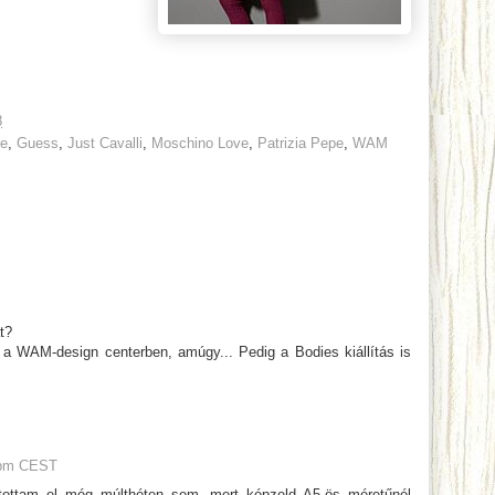
8
re
,
Guess
,
Just Cavalli
,
Moschino Love
,
Patrizia Pepe
,
WAM
t?
a WAM-design centerben, amúgy... Pedig a Bodies kiállítás is
 pm CEST
utottam el még múlthéten sem, mert képzeld A5-ös méretűnél