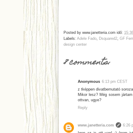
Posted by
www.janetteria.com
idő:
15:3
Labels:
Adele Fado
,
Dsquared2
,
GF Fer
design center
8 comments:
Anonymous
6:13 pm CEST
z tképpen divatbemutató soroza
Mikor lesz? Még sosem jártam 
ottvan, ugye?
Reply
www.janetteria.com
6:26
Igen az is ott van! :) (nem j