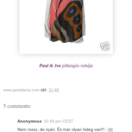
Paul & Joe
pillangós ruhája
www.janetteria.com
idő:
11:40
5 comments:
Anonymous
10:49 pm CEST
Nem rossz, de nyári. És már olyan hideg van!!! :-(((