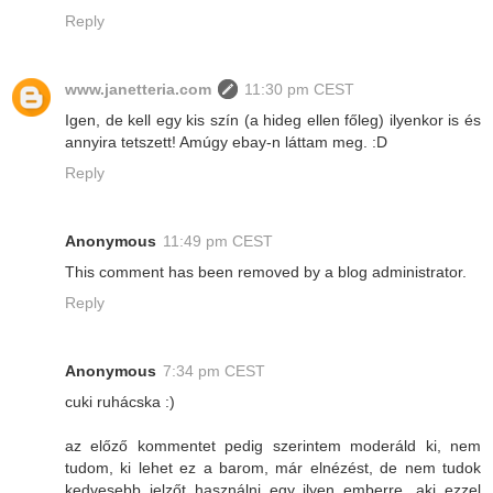
Reply
www.janetteria.com
11:30 pm CEST
Igen, de kell egy kis szín (a hideg ellen főleg) ilyenkor is és
annyira tetszett! Amúgy ebay-n láttam meg. :D
Reply
Anonymous
11:49 pm CEST
This comment has been removed by a blog administrator.
Reply
Anonymous
7:34 pm CEST
cuki ruhácska :)
az előző kommentet pedig szerintem moderáld ki, nem
tudom, ki lehet ez a barom, már elnézést, de nem tudok
kedvesebb jelzőt használni egy ilyen emberre, aki ezzel