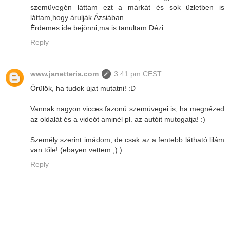
szemüvegén láttam ezt a márkát és sok üzletben is
láttam,hogy árulják Ázsiában.
Érdemes ide bejönni,ma is tanultam.Dézi
Reply
www.janetteria.com
3:41 pm CEST
Örülök, ha tudok újat mutatni! :D
Vannak nagyon vicces fazonú szemüvegei is, ha megnézed
az oldalát és a videót aminél pl. az autóit mutogatja! :)
Személy szerint imádom, de csak az a fentebb látható lilám
van tőle! (ebayen vettem ;) )
Reply