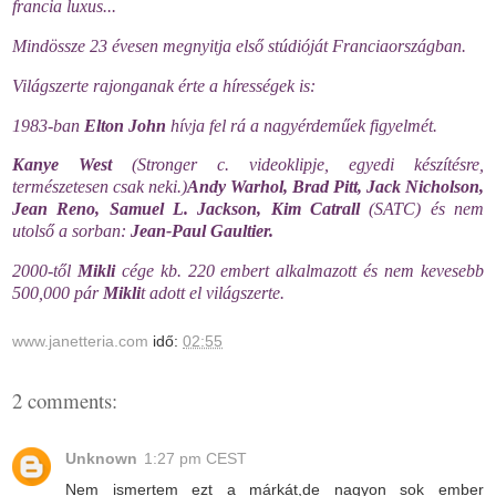
francia luxus...
Mindössze 23 évesen megnyitja első stúdióját
Franciaországban
.
Világszerte
rajonganak érte a hírességek is:
1983-
ban
Elton
John
hívja fel rá a nagyérdeműek figyelmét.
Kanye
West
(
Stronger
c.
videoklipje
, egyedi készítésre,
természetesen csak neki.)
Andy
Warhol
,
Brad
Pitt
,
Jack
Nicholson
,
Jean
Reno
,
Samuel
L.
Jackson
, Kim
Catrall
(
SATC
) és nem
utolső
a sorban:
Jean-Paul
Gaultier
.
2000-
től
Mikli
cége
kb
. 220 embert alkalmazott és
nem kevesebb
500,000 pár
Mikli
t adott el világszerte.
www.janetteria.com
idő:
02:55
2 comments:
Unknown
1:27 pm CEST
Nem ismertem ezt a márkát,de nagyon sok ember