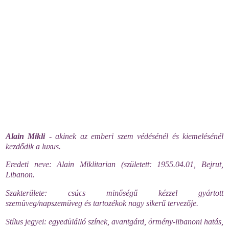
Alain
Mikli
- akinek az emberi szem védésénél és kiemelésénél
kezdődik a luxus.
Eredeti neve:
Alain
Miklitarian
(született: 1955.04.01,
Bejrut
,
Libanon.
Szakterülete
:
csúcs minőségű
kézzel gyártott
szemüveg/napszemüveg és tartozékok
nagy sikerű
tervezője.
Stílus jegyei
: egyedülálló színek, avantgárd,
örmény-libanoni
hatás,