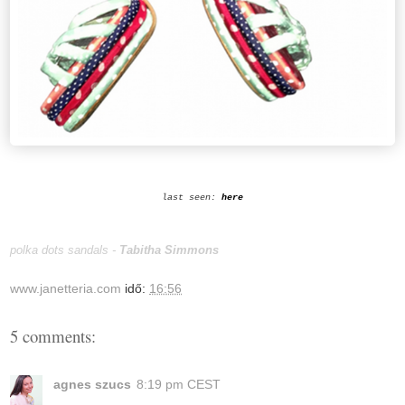
last seen:
here
polka dots sandals -
Tabitha Simmons
www.janetteria.com
idő:
16:56
5 comments:
agnes szucs
8:19 pm CEST