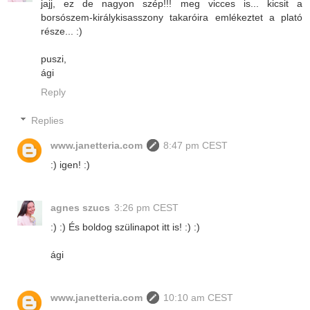
jajj, ez de nagyon szép!!! meg vicces is... kicsit a
borsószem-királykisasszony takaróira emlékeztet a plató
része... :)
puszi,
ági
Reply
Replies
www.janetteria.com
8:47 pm CEST
:) igen! :)
agnes szucs
3:26 pm CEST
:) :) És boldog szülinapot itt is! :) :)
ági
www.janetteria.com
10:10 am CEST