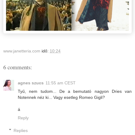
www.janetteria.com
idő:
10:24
6 comments:
agnes szucs
11:55 am CEST
Tyű, nem tudom... De a bemutató nagyon Dries van
Notennek néz ki... Vagy esetleg Romeo Gigli?
á
Reply
Replies