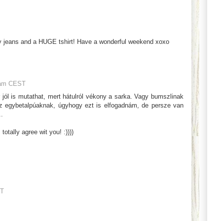
y jeans and a HUGE tshirt! Have a wonderful weekend xoxo
 am CEST
jól is mutathat, mert hátulról vékony a sarka. Vagy bumszlinak
az egybetalpúaknak, úgyhogy ezt is elfogadnám, de persze van
.
totally agree wit you! :))))
ST