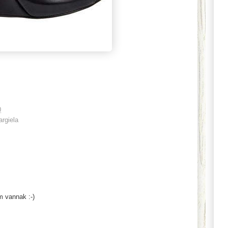
0
rgiela
m vannak :-)