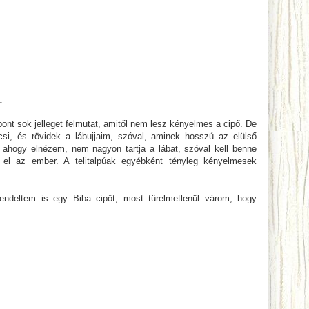
T
t sok jelleget felmutat, amitől nem lesz kényelmes a cipő. De
si, és rövidek a lábujjaim, szóval, aminek hosszú az elülső
ahogy elnézem, nem nagyon tartja a lábat, szóval kell benne
el az ember. A telitalpúak egyébként tényleg kényelmesek
rendeltem is egy Biba cipőt, most türelmetlenül várom, hogy