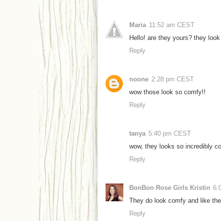
Maria
11:52 am CEST
Hello! are they yours? they look
Reply
noone
2:28 pm CEST
wow those look so comfy!!
Reply
tanya
5:40 pm CEST
wow, they looks so incredibly c
Reply
BonBon Rose Girls Kristin
6:
They do look comfy and like th
Reply