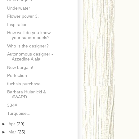
Underwater
Flower power 3.
Inspiration
How well do you know
your supermodels?
Who is the designer?
Autonomous designer -
Azzedine Alaia
New bargain!
Perfection
fuchsia purchase
Barbara Hulanicki &
AWARD
334#
Turquoise...
►
Apr
(29)
►
Mar
(25)