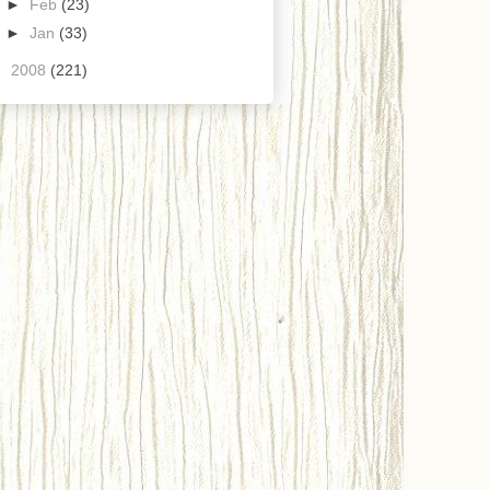
►
Feb
(23)
►
Jan
(33)
►
2008
(221)