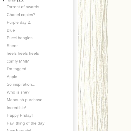
▼
May
(29)
Torrent of awards
Chanel copies?
Purple day 2.
Blue
Pucci bangles
Sheer
heels heels heels
comfy MMM
I'm tagged...
Apple
So inspiration...
Who is she?
Manoush purchase
Incredible!
Happy Friday!
Fav' thing of the day
New bargain!