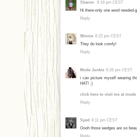
Sharon
8:18 pm CEST
Hi there-only one word needed-
Reply
Winnie
8:22 pm CEST
They do look comfy!
Reply
Mode Junkie
8:26 pm CEST
i can picture myself wearing t
HAT! ;)
click here to visit me at mode
Reply
Syed
9:11 pm CEST
Oooh those wedges are so beaut
Reply