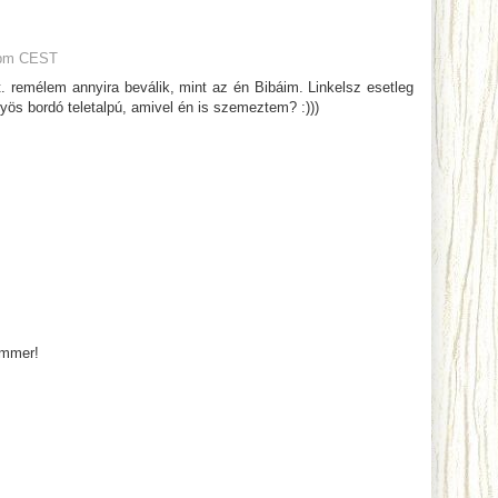
 pm CEST
. remélem annyira beválik, mint az én Bibáim. Linkelsz esetleg
yös bordó teletalpú, amivel én is szemeztem? :)))
ummer!