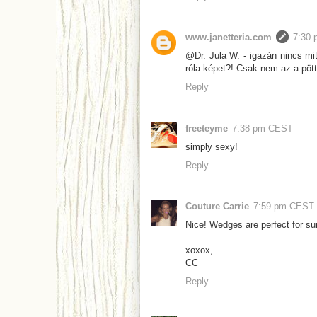
www.janetteria.com
7:30
@Dr. Jula W. - igazán nincs mit
róla képet?! Csak nem az a pött
Reply
freeteyme
7:38 pm CEST
simply sexy!
Reply
Couture Carrie
7:59 pm CEST
Nice! Wedges are perfect for s
xoxox,
CC
Reply