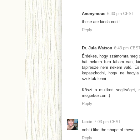
Anonymous
6:30 pm CEST
these are kinda cool!
Reply
Dr. Jula Watson
6:43 pm CES
Érdekes, hogy számomra meg pon
hát nekem fura lábam van, kic
taplrésze nem nekem való. És 
kapaszkodni, hogy ne hagyja 
szoktak lenni.
Köszi a multkori segítséget, 
megérkezzen :)
Reply
Lexie
7:03 pm CEST
ooh! i like the shape of these!
Reply