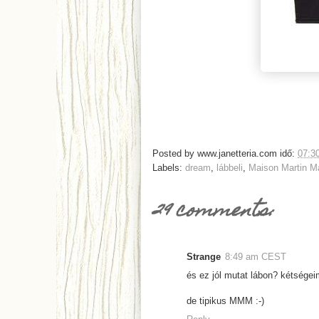
Posted by
www.janetteria.com
idő:
07:3
Labels:
dream
,
lábbeli
,
Maison Martin Ma
29 comments:
Strange
8:49 am CEST
és ez jól mutat lábon? kétségei
de tipikus MMM :-)