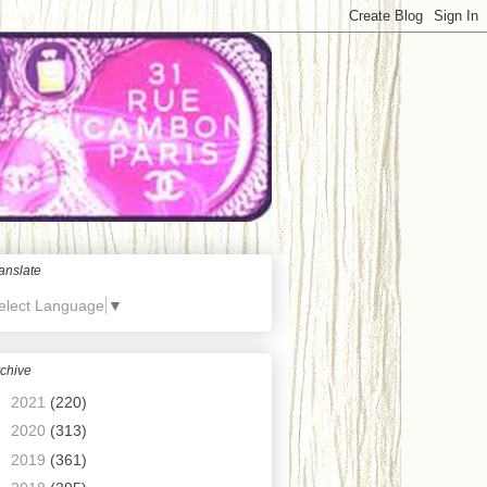
anslate
elect Language
▼
chive
►
2021
(220)
►
2020
(313)
►
2019
(361)