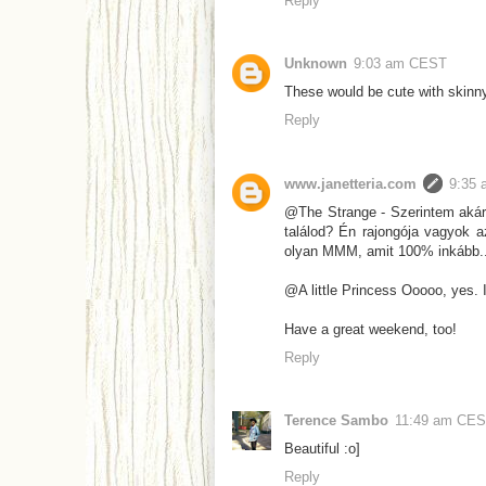
Reply
Unknown
9:03 am CEST
These would be cute with skinn
Reply
www.janetteria.com
9:35
@The Strange - Szerintem akár 
találod? Én rajongója vagyok 
olyan MMM, amit 100% inkább..
@A little Princess Ooooo, yes. I 
Have a great weekend, too!
Reply
Terence Sambo
11:49 am CE
Beautiful :o]
Reply