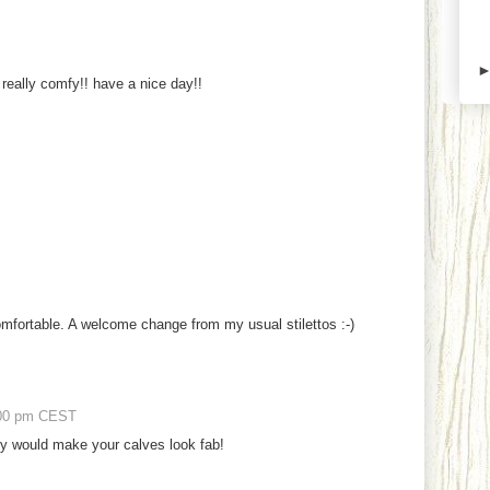
 really comfy!! have a nice day!!
omfortable. A welcome change from my usual stilettos :-)
00 pm CEST
ey would make your calves look fab!