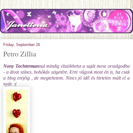
Friday, September 26
Petro Zillia
Nony Tochterman
nal mindig elszökhetsz a saját mese országodba
- a divat színes, bohókás szigetére. Erre vágyok most én is, ha csak
a blog erejéig , de megtehetem. Nincs jó idő és hirtelen múlt el a
nyár. :(