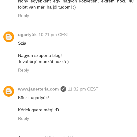
Nony egyébként egy nagyon közvetlen, extrém nőci. 40
fölött van már, ha jól tudom! ;)
Reply
ugartyúk
10:21 pm CEST
Szia
Nagyon szuper a blog!
További jó munkát hozzá:)
Reply
www.janetteria.com
11:32 pm CEST
Köszi, ugartyúk!
Kérlek gyere még! :D
Reply