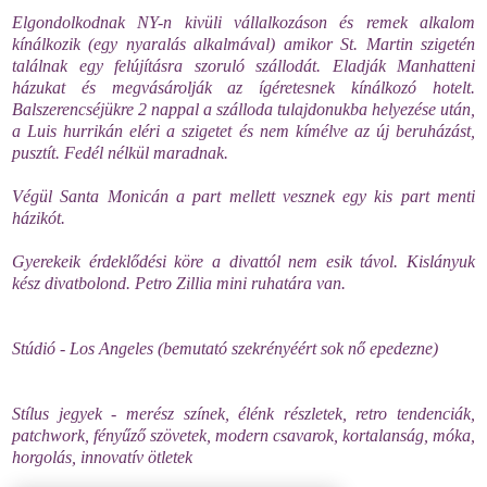
Elgondolkodnak NY-n kivüli vállalkozáson és remek alkalom
kínálkozik (egy nyaralás alkalmával) amikor St. Martin szigetén
találnak egy felújításra szoruló szállodát. Eladják Manhatteni
házukat és megvásárolják az ígéretesnek kínálkozó hotelt.
Balszerencséjükre 2 nappal a szálloda tulajdonukba helyezése után,
a Luis hurrikán eléri a szigetet és nem kímélve az új beruházást,
pusztít. Fedél nélkül maradnak.
Végül Santa Monicán a part mellett vesznek egy kis part menti
házikót.
Gyerekeik érdeklődési köre a divattól nem esik távol. Kislányuk
kész divatbolond. Petro Zillia
mini ruhatára van.
Stúdió - Los Angeles (bemutató szekrényéért sok nő epedezne)
Stílus jegyek - merész színek, élénk részletek, retro tendenciák,
patchwork, fényűző szövetek, modern csavarok, kortalanság, móka,
horgolás, innovatív ötletek