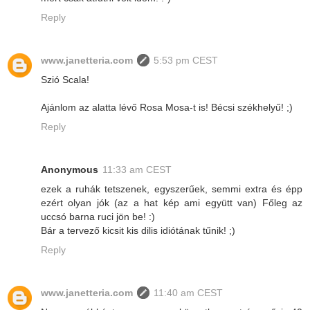
Reply
www.janetteria.com
5:53 pm CEST
Szió Scala!
Ajánlom az alatta lévő Rosa Mosa-t is! Bécsi székhelyű! ;)
Reply
Anonymous
11:33 am CEST
ezek a ruhák tetszenek, egyszerűek, semmi extra és épp
ezért olyan jók (az a hat kép ami együtt van) Főleg az
uccsó barna ruci jön be! :)
Bár a tervező kicsit kis dilis idiótának tűnik! ;)
Reply
www.janetteria.com
11:40 am CEST