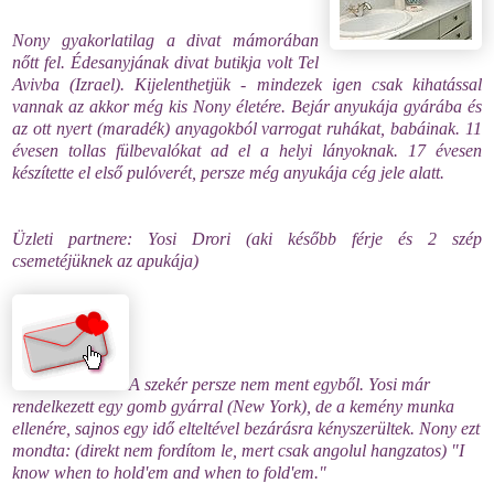
Nony gyakorlatilag a divat mámorában
nőtt fel. Édesanyjának divat butikja volt Tel
Avivba (Izrael). Kijelenthetjük - mindezek igen csak kihatással
vannak az akkor még kis Nony életére. Bejár anyukája gyárába és
az ott nyert (maradék) anyagokból varrogat ruhákat, babáinak. 11
évesen tollas fülbevalókat ad el a helyi lányoknak. 17 évesen
készítette el első pulóverét, persze még anyukája cég jele alatt.
Üzleti partnere: Yosi Drori (aki később férje és 2 szép
csemetéjüknek az apukája)
A szekér persze nem ment egyből. Yosi már
rendelkezett egy gomb gyárral (New York), de a kemény munka
ellenére, sajnos egy idő elteltével bezárásra kényszerültek. Nony ezt
mondta: (direkt nem fordítom le, mert csak angolul hangzatos) "I
know when to hold'em and when to fold'em."