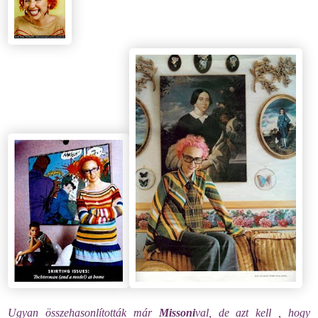
Ugyan összehasonlították már
Missoni
val, de azt kell , hogy