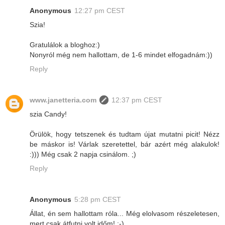
Anonymous
12:27 pm CEST
Szia!
Gratulálok a bloghoz:)
Nonyról még nem hallottam, de 1-6 mindet elfogadnám:))
Reply
www.janetteria.com
12:37 pm CEST
szia Candy!
Örülök, hogy tetszenek és tudtam újat mutatni picit! Nézz
be máskor is! Várlak szeretettel, bár azért még alakulok!
:))) Még csak 2 napja csinálom. ;)
Reply
Anonymous
5:28 pm CEST
Állat, én sem hallottam róla... Még elolvasom részeletesen,
mert csak átfutni volt időm! :-)