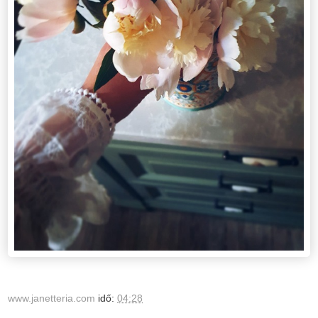
www.janetteria.com
idő:
04:28