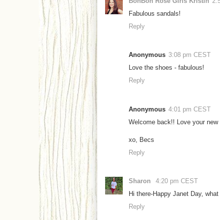
BonBon Rose Girls Kristin
2:
Fabulous sandals!
Reply
Anonymous
3:08 pm CEST
Love the shoes - fabulous!
Reply
Anonymous
4:01 pm CEST
Welcome back!! Love your new s
xo, Becs
Reply
Sharon
4:20 pm CEST
Hi there-Happy Janet Day, what 
Reply