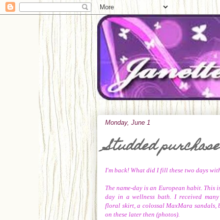
Monday, June 1
Studded purchase
I'm back! What did I fill these two days wit
The name-day is an European habit. This is
day in a wellness bath. I received many 
floral skirt, a colossal MaxMara sandals, 
on these later then (photos).