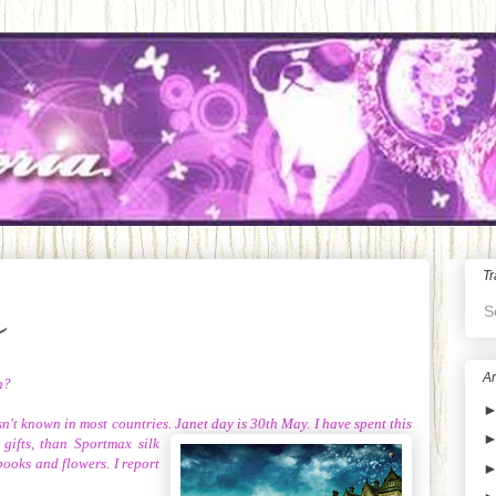
Tr
S
Ar
h?
n't known in most countries. Janet day is 30th May.
I have spent this
gifts, than Sportmax silk
books and flowers. I report