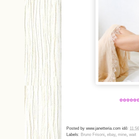
✿✿✿✿✿
Posted by
www.janetteria.com
idő:
11:5
Labels:
Bruno Frisoni
,
ebay
,
mine
,
wait