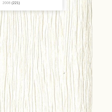
►
2008
(221)