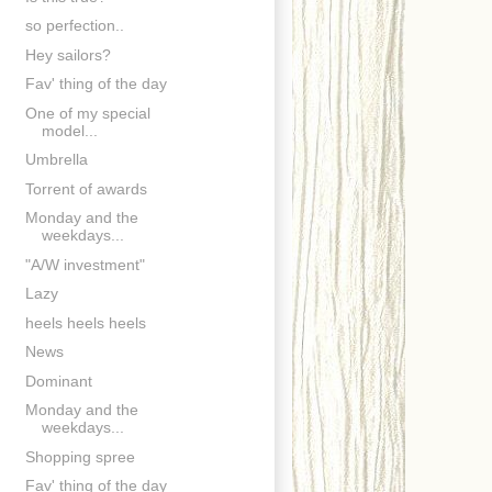
so perfection..
Hey sailors?
Fav' thing of the day
One of my special
model...
Umbrella
Torrent of awards
Monday and the
weekdays...
"A/W investment"
Lazy
heels heels heels
News
Dominant
Monday and the
weekdays...
Shopping spree
Fav' thing of the day