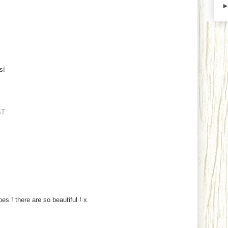
s!
ST
es ! there are so beautiful ! x