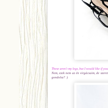
These aren't my legs, but I would like if y
Nem, ezek nem az én virgácsaim, de szere
gondolsz? :)