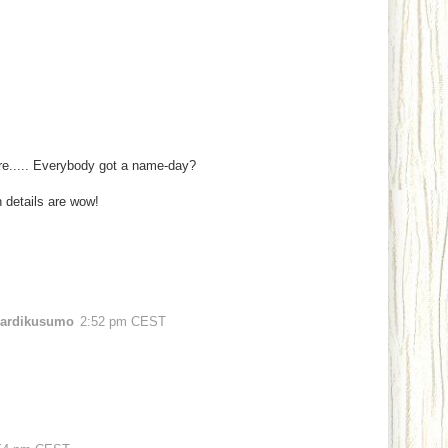
re..... Everybody got a name-day?
 details are wow!
Hardikusumo
2:52 pm CEST