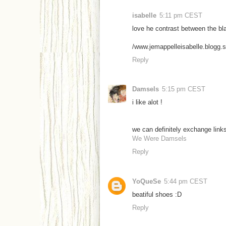
isabelle
5:11 pm CEST
love he contrast between the bla
/www.jemappelleisabelle.blogg.
Reply
Damsels
5:15 pm CEST
i like alot !
we can definitely exchange links 
We Were Damsels
Reply
YoQueSe
5:44 pm CEST
beatiful shoes :D
Reply