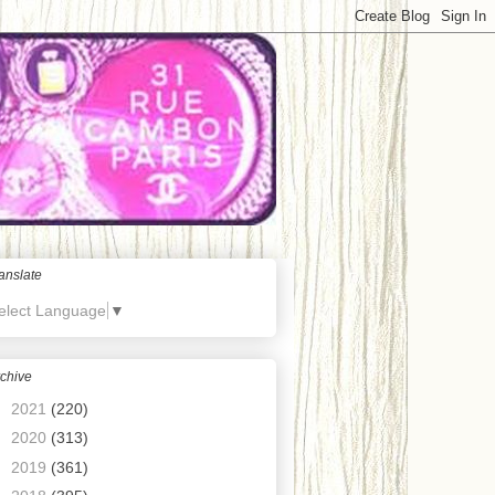
anslate
elect Language
▼
chive
►
2021
(220)
►
2020
(313)
►
2019
(361)