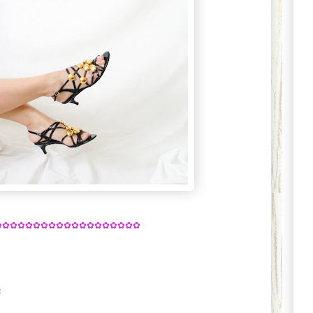
✿✿✿✿✿✿✿✿✿✿✿✿✿✿✿✿✿✿✿
6