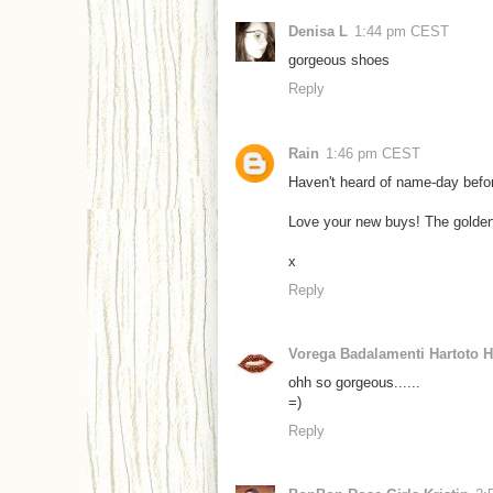
Denisa L
1:44 pm CEST
gorgeous shoes
Reply
Rain
1:46 pm CEST
Haven't heard of name-day befo
Love your new buys! The golden
x
Reply
Vorega Badalamenti Hartoto 
ohh so gorgeous......
=)
Reply