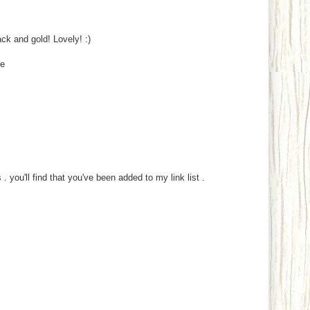
ck and gold! Lovely! :)
se
. you'll find that you've been added to my link list .