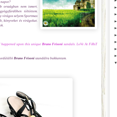
t napot?
b országban nem ismert.
yógyfürdőben töltöttem.
gy virágos selyem Sportmax
t, könyveket és virágokat.
ok.
 I happened upon this unique
Bruno Frisoni
sandals. LoVe At FiRsT
gyedülálló
Bruno Frisoni
szandálra bukkantam.