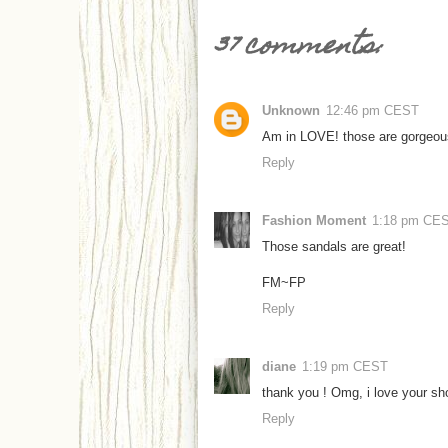
37 comments:
Unknown
12:46 pm CEST
Am in LOVE! those are gorgeou
Reply
Fashion Moment
1:18 pm CE
Those sandals are great!
FM~FP
Reply
diane
1:19 pm CEST
thank you ! Omg, i love your sho
Reply