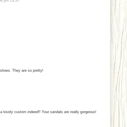
54 pm CEST
hoes. They are so pretty!
a lovely custom indeed!! Your sandals are really gorgeous!