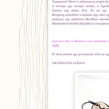
Visszatérek! Mivel is töltöttem az elmúlt ké
A névnap egy európai szokás, a legtöb
Zsanett nap május 30-a. Én ezt egy g
Rengeteg ajándékot is kaptam, úgy mint e
szoknyát, egy szédületes MaxMara szandál
Mindezekről később (képekkel) is beszámol
And now this is likewise a new purchase.
sIgHt.
És most szintén egy új beszerzés. Erre az e
SzErElEm ElSő LáTáSrA.